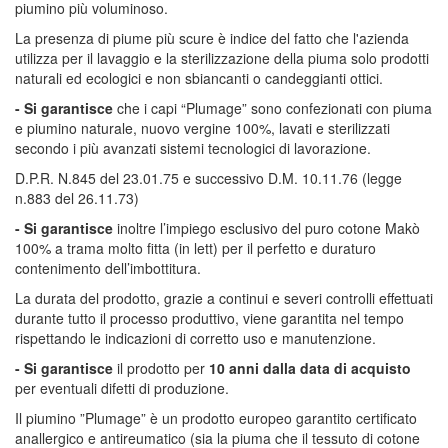
piumino più voluminoso.
La presenza di piume più scure è indice del fatto che l'azienda
utilizza per il lavaggio e la sterilizzazione della piuma solo prodotti
naturali ed ecologici e non sbiancanti o candeggianti ottici.
- Si garantisce
che i capi “Plumage” sono confezionati con piuma
e piumino naturale, nuovo vergine 100%, lavati e sterilizzati
secondo i più avanzati sistemi tecnologici di lavorazione.
D.P.R. N.845 del 23.01.75 e successivo D.M. 10.11.76 (legge
n.883 del 26.11.73)
- Si garantisce
inoltre l’impiego esclusivo del puro cotone Makò
100% a trama molto fitta (in lett) per il perfetto e duraturo
contenimento dell’imbottitura.
La durata del prodotto, grazie a continui e severi controlli effettuati
durante tutto il processo produttivo, viene garantita nel tempo
rispettando le indicazioni di corretto uso e manutenzione.
- Si garantisce
il prodotto per
10 anni dalla data di acquisto
per eventuali difetti di produzione.
Il piumino ”Plumage” è un prodotto europeo garantito certificato
anallergico e antireumatico (sia la piuma che il tessuto di cotone